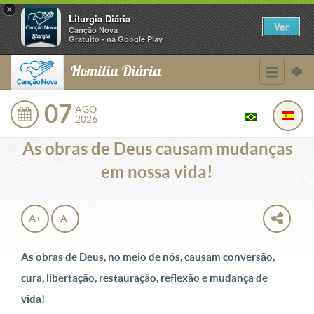
×
Liturgia Diária
Ver
Canção Nova
Gratuito - na Google Play
Homilia Diária
07
AGO
2026
As obras de Deus causam mudanças
em nossa vida!
A+
A-
As obras de Deus, no meio de nós, causam conversão,
cura, libertação, restauração, reflexão e mudança de
vida!