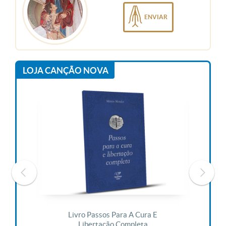
ENVIAR
LOJA CANÇÃO NOVA
 Vida
Livro Passos Para A Cura E
Liv
Libertação Completa