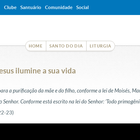
a
Clube
Santuário
Comunidade
Social
HOME
SANTO DO DIA
LITURGIA
esus ilumine a sua vida
a a purificação da mãe e do filho, conforme a lei de Moisés, Mar
o Senhor. Conforme está escrito na lei do Senhor: ‘Todo primogên
22-23)