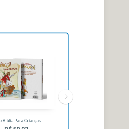
o Bíblia Para Crianças
Livro 30 Minutos Para Mudar O
Seu Dia