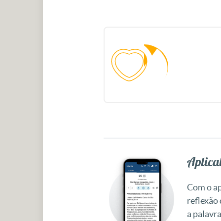
Aplicat
Com o apl
reflexão
a palavra