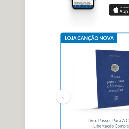
LOJA CANÇÃO NOVA
Livro O Padre: A História De Vida
Livro Passos Para A C
De Jonas Abib
Libertação Comple