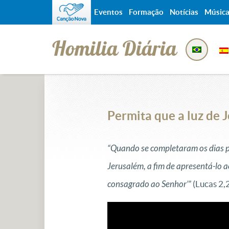
Eventos
Formação
Notícias
Músic
Homilia Diária
Permita que a luz de J
“Quando se completaram os dias par
Jerusalém, a fim de apresentá-lo a
consagrado ao Senhor’”
(Lucas 2,