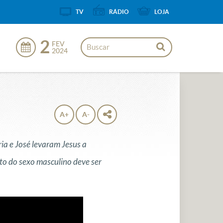
TV
RÁDIO
LOJA
2
FEV
2024
A+
A-
ia e José levaram Jesus a
ito do sexo masculino deve ser