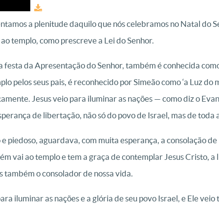
ntamos a plenitude daquilo que nós celebramos no Natal do Se
 ao templo, como prescreve a Lei do Senhor.
 a festa da Apresentação do Senhor, também é conhecida como 
lo pelos seus pais, é reconhecido por Simeão como ‘a Luz do mu
amente. Jesus veio para iluminar as nações — como diz o Evan
 esperança de libertação, não só do povo de Israel, mas de tod
 piedoso, aguardava, com muita esperança, a consolação de Is
ém vai ao templo e tem a graça de contemplar Jesus Cristo, a
mas também o consolador de nossa vida.
ra iluminar as nações e a glória de seu povo Israel, e Ele vei