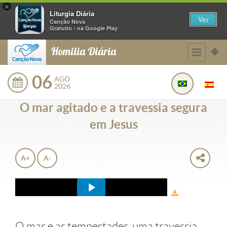
×
Liturgia Diária
Ver
Canção Nova
Gratuito - na Google Play
Homilia Diária
06
AGO
2026
O mar agitado e a travessia segura
em Jesus
A+
A-
O mar e as tempestades, uma travessia