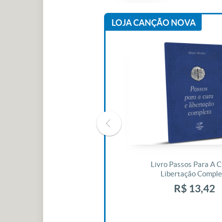
LOJA CANÇÃO NOVA
Livro O Padre: A História De Vida
Livro Passos Para A C
De Jonas Abib
Libertação Comple
R$ 42,41
R$ 13,42