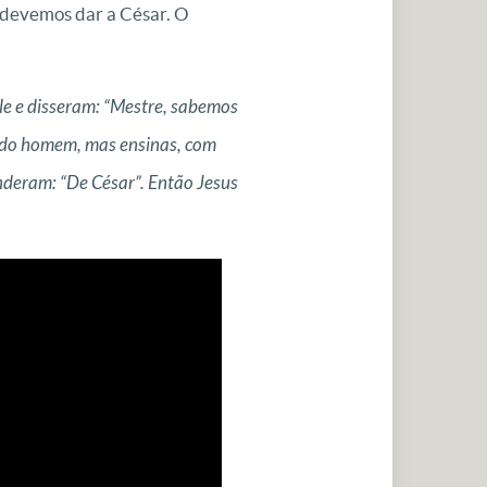
e devemos dar a César. O
e e disseram: “Mestre, sabemos
as do homem, mas ensinas, com
nderam: “De César”. Então Jesus