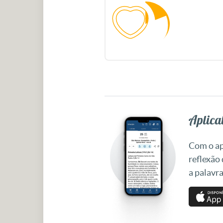
Aplicat
Com o apl
reflexão
a palavra