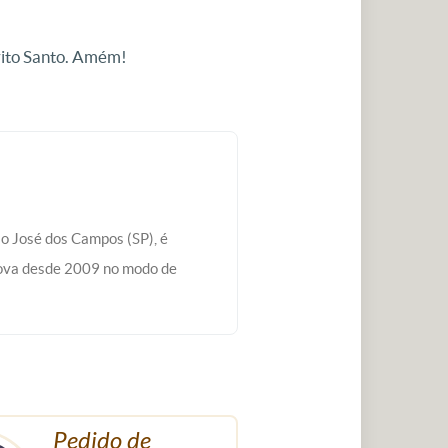
írito Santo. Amém!
ão José dos Campos (SP), é
ova desde 2009 no modo de
Pedido de