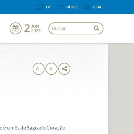
TV
RÁDIO
LOJA
2
JUN
2026
A+
A-
e é o mês do Sagrado Coração