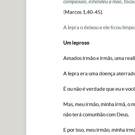
compaixão, estendeu a mão, tocou n
(
Marcos 1,40-45).
A lepra o deixou e ele ficou limpo
Um leproso
Amados irmão e irmãs, uma realid
A lepra era uma doença aterrad
É ou não é verdade que eu e vo
Mas, meu irmão, minha irmã, o mu
não terá comunhão com Deus.
E por isso, meu irmão, minha irmã