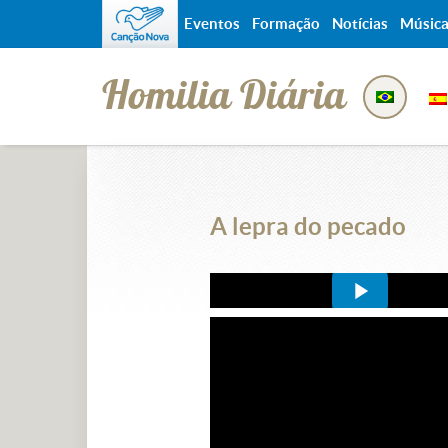
Eventos
Formação
Notícias
Músic
Homilia Diária
A lepra do pecado