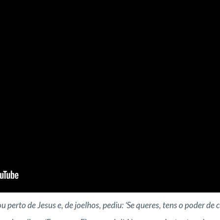
perto de Jesus e, de joelhos, pediu: ‘Se queres, tens o poder de c