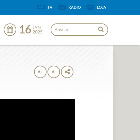
TV
RÁDIO
LOJA
16
JAN
2025
A+
A-