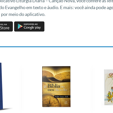
icativo Liturgia Diária – Canção Nova, você confere as leit
 do Evangelho em texto e áudio. E mais: você ainda pode a
 por meio do aplicativo.