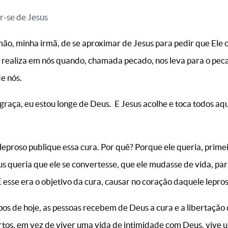
r-se de Jesus
o, minha irmã, de se aproximar de Jesus para pedir que Ele o 
l, realiza em nós quando, chamada pecado, nos leva para o peca
e nós.
raça, eu estou longe de Deus.
E Jesus acolhe e toca todos aq
 leproso publique essa cura. Por quê? Porque ele queria, prime
s queria que ele se convertesse, que ele mudasse de vida, pa
E esse era o objetivo da cura, causar no coração daquele lepro
os de hoje, as pessoas recebem de Deus a cura e a libertação d
bertos, em vez de viver uma vida de intimidade com Deus, vive