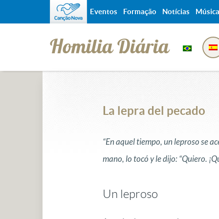
Eventos
Formação
Notícias
Músic
Homilia Diária
La lepra del pecado
“En aquel tiempo, un leproso se ace
mano, lo tocó y le dijo: “Quiero. ¡
Un leproso