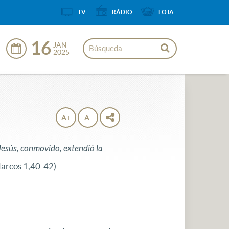
TV
RÁDIO
LOJA
16
JAN
2025
A+
A-
. Jesús, conmovido, extendió la
arcos 1,40-42)