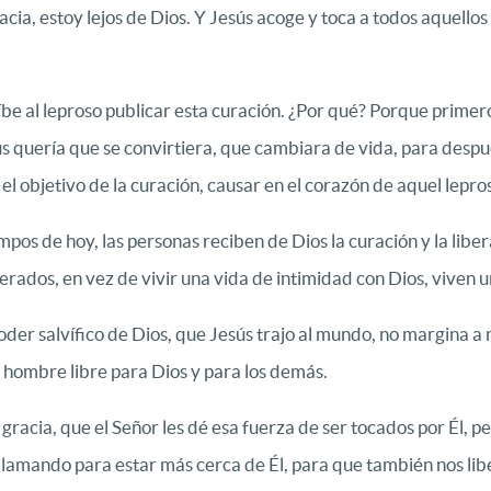
ia, estoy lejos de Dios. Y Jesús acoge y toca a todos aquellos
 al leproso publicar esta curación. ¿Por qué? Porque primero
s quería que se convirtiera, que cambiara de vida, para despué
 el objetivo de la curación, causar en el corazón de aquel lepro
mpos de hoy, las personas reciben de Dios la curación y la liber
berados, en vez de vivir una vida de intimidad con Dios, viven
poder salvífico de Dios, que Jesús trajo al mundo, no margina a 
un hombre libre para Dios y para los demás.
 gracia, que el Señor les dé esa fuerza de ser tocados por Él, p
 llamando para estar más cerca de Él, para que también nos lib