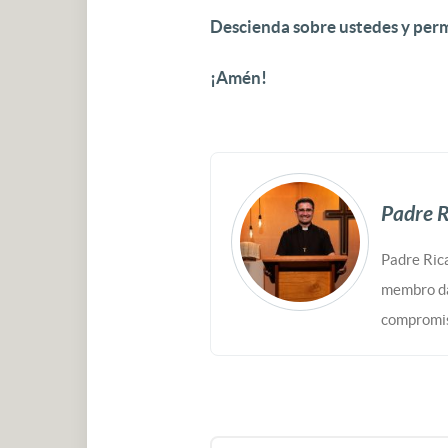
Descienda sobre ustedes y perm
¡Amén!
Padre R
Padre Rica
membro da
compromis