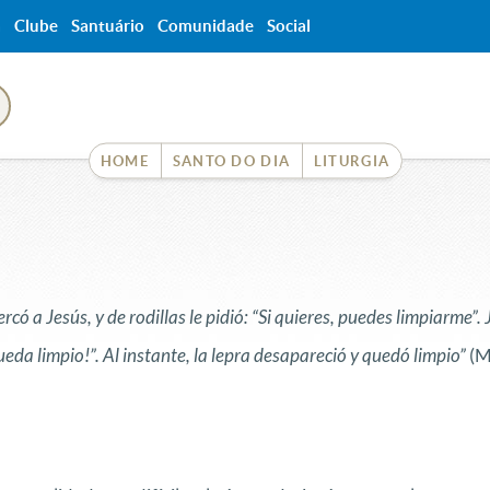
a
Clube
Santuário
Comunidade
Social
HOME
SANTO DO DIA
LITURGIA
rcó a Jesús, y de rodillas le pidió: “Si quieres, puedes limpiarme”
Queda limpio!”. Al instante, la lepra desapareció y quedó limpio”
(M