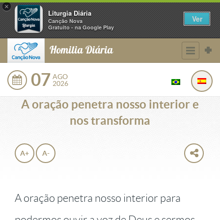
×
Liturgia Diária
Ver
Canção Nova
Gratuito - na Google Play
Homilia Diária
07
AGO
2026
A oração penetra nosso interior e
nos transforma
A+
A-
A oração penetra nosso interior para
podermos ouvir a voz de Deus e sermos