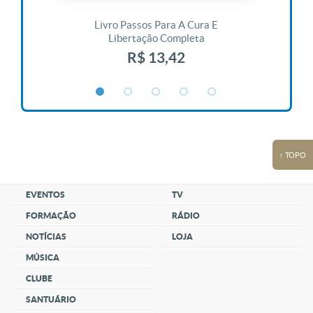
 Vida
Livro Passos Para A Cura E
Liv
Libertação Completa
R$ 13,42
↑ TOPO
EVENTOS
TV
FORMAÇÃO
RÁDIO
NOTÍCIAS
LOJA
MÚSICA
CLUBE
SANTUÁRIO