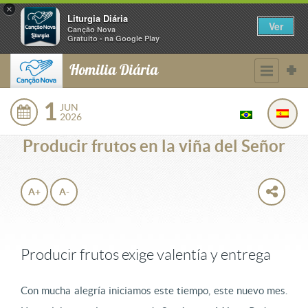
×
Liturgia Diária
Ver
Canção Nova
Gratuito - na Google Play
Homilia Diária
1
JUN
2026
Producir frutos en la viña del Señor
A+
A-
Producir frutos exige valentía y entrega
Con mucha alegría iniciamos este tiempo, este nuevo mes.