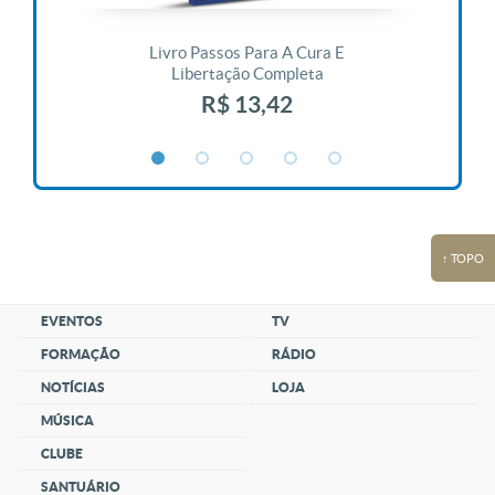
 Vida
Livro Passos Para A Cura E
Liv
Libertação Completa
R$ 13,42
↑ TOPO
EVENTOS
TV
FORMAÇÃO
RÁDIO
NOTÍCIAS
LOJA
MÚSICA
CLUBE
SANTUÁRIO