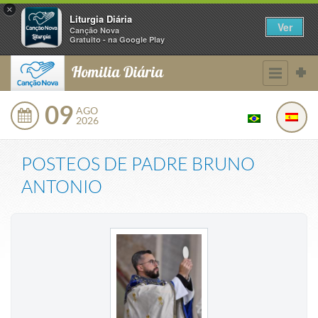
×
Liturgia Diária
Ver
Canção Nova
Gratuito - na Google Play
Homilia Diária
09
AGO
2026
POSTEOS DE
PADRE BRUNO
ANTONIO