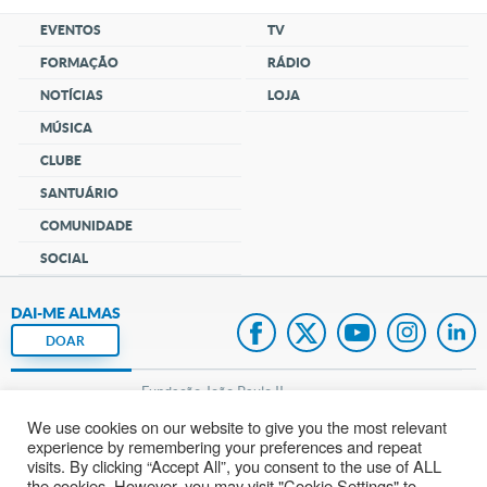
EVENTOS
TV
FORMAÇÃO
RÁDIO
NOTÍCIAS
LOJA
MÚSICA
CLUBE
SANTUÁRIO
COMUNIDADE
SOCIAL
DAI-ME ALMAS
DOAR
Fundação João Paulo II
We use cookies on our website to give you the most relevant
Pedido de Oração
experience by remembering your preferences and repeat
visits. By clicking “Accept All”, you consent to the use of ALL
Mapa do site
the cookies. However, you may visit "Cookie Settings" to