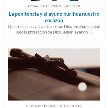
FRIDAY, 6
DE
OCTOBER
DE
2023, 0H00
La penitencia y el ayuno purifica nuestro
corazón
Quien escucha y practica lo que Dios enseña, se pone
bajo la protección de Dios Seguir leyendo →
THURSDAY, 5
DE
OCTOBER
DE
2023, 0H00