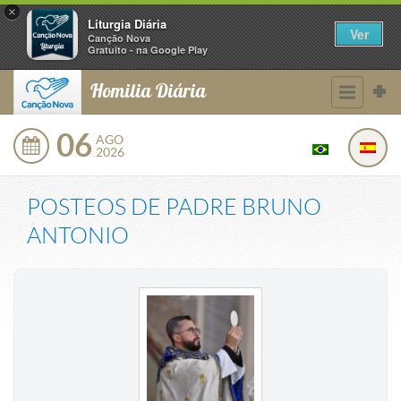
×
Liturgia Diária
Ver
Canção Nova
Gratuito - na Google Play
Homilia Diária
06
AGO
2026
POSTEOS DE
PADRE BRUNO
ANTONIO