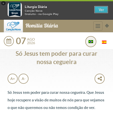
×
Liturgia Diária
Ver
Canção Nova
Gratuito - na Google Play
Homilia Diária
07
AGO
2026
Só Jesus tem poder para curar
nossa cegueira
A+
A-
Só Jesus tem poder para curar nossa cegueira. Que Jesus
hoje recupere a visão de muitos de nós para que vejamos
o que não queremos ou não temos condição de ver.