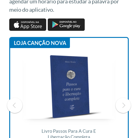
agendar um horário para estudar a palavra por
meio do aplicativo.
LOJA CANÇÃO NOVA
 Vida
Livro Passos Para A Cura E
Liv
Libertação Completa