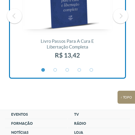
 Vida
Livro Passos Para A Cura E
Liv
Libertação Completa
R$ 13,42
↑ TOPO
EVENTOS
TV
FORMAÇÃO
RÁDIO
NOTÍCIAS
LOJA