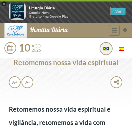
×
Liturgia Diária
Ver
Canção Nova
Gratuito - na Google Play
Homilia Diária
10
AGO
2026
Retomemos nossa vida espiritual
A+
A-
Retomemos nossa vida espiritual e
vigilância, retomemos a vida com