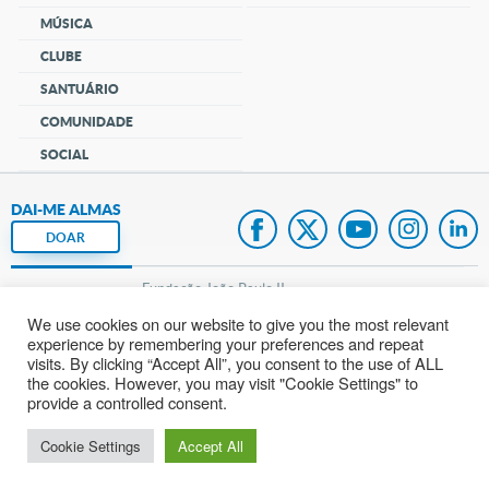
MÚSICA
CLUBE
SANTUÁRIO
COMUNIDADE
SOCIAL
DAI-ME ALMAS
DOAR
Fundação João Paulo II
We use cookies on our website to give you the most relevant
Pedido de Oração
experience by remembering your preferences and repeat
visits. By clicking “Accept All”, you consent to the use of ALL
Mapa do site
the cookies. However, you may visit "Cookie Settings" to
provide a controlled consent.
Internacional
Cookie Settings
Accept All
© 2002 – 2026
Todos os direitos reservados.
cancaonova.com