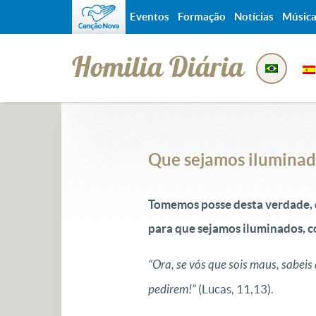
Eventos
Formação
Notícias
Músic
Homilia Diária
Que sejamos iluminado
Tomemos posse desta verdade, de
para que sejamos iluminados, 
“
Ora, se vós que sois maus, sabeis 
pedirem!”
(Lucas, 11,13).