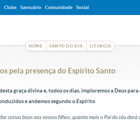
a
Clube
Santuário
Comunidade
Social
HOME
SANTO DO DIA
LITURGIA
s pela presença do Espírito Santo
sta graça divina e, todos os dias, imploremos a Deus para 
conduzidos e andemos segundo o Espírito
dar coisas boas aos vossos filhos, quanto mais o Pai do céu dará 