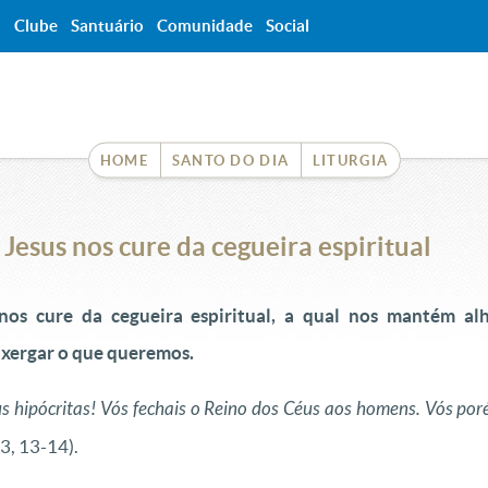
a
Clube
Santuário
Comunidade
Social
HOME
SANTO DO DIA
LITURGIA
Jesus nos cure da cegueira espiritual
nos cure da cegueira espiritual, a qual nos mantém al
nxergar o que queremos.
eus hipócritas! Vós fechais o Reino dos Céus aos homens. Vós po
3, 13-14).