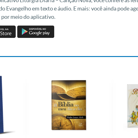
icativo Liturgia Diária – Canção Nova, você confere as leit
 do Evangelho em texto e áudio. E mais: você ainda pode a
 por meio do aplicativo.