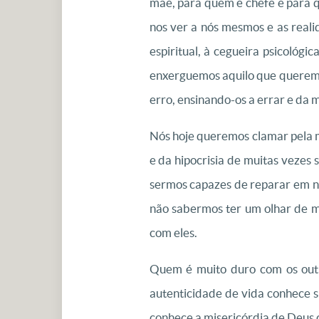
mãe, para quem é chefe e para q
nos ver a nós mesmos e as reali
espiritual, à cegueira psicológ
enxerguemos aquilo que queremos
erro, ensinando-os a errar e da
Nós hoje queremos clamar pela mi
e da hipocrisia de muitas vezes
sermos capazes de reparar em nos
não sabermos ter um olhar de m
com eles.
Quem é muito duro com os outr
autenticidade de vida conhece s
conhece a misericórdia de Deus c