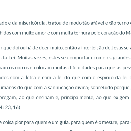
de e da misericórdia, tratou de modo tão afável e tão terno o
hidos com muito amor e com muita ternura pelo coração do Me
er que dói ou há de doer muito, então a interjeição de Jesus s
es da Lei. Muitas vezes, estes se comportam como os grandes
am os outros e colocam muitas dificuldades para que as pes
dos com a letra e com a lei do que com o espírito da lei e 
umanos do que com a santificação divina; sobretudo porque
pregam, ao que ensinam e, principalmente, ao que exigem d
Mt 23, 16)
te coisa pior para quem é um guia, para quem é o mestre, par