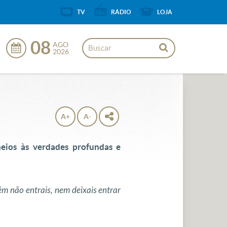
TV
RÁDIO
LOJA
08
AGO
2026
A+
A-
heios às verdades profundas e
rém não entrais, nem deixais entrar