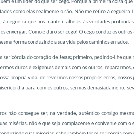
uem é um líder do que ser cego. Porque a primeira coisa que a
dades como elas realmente o são. Não me refiro à cegueira fís
ica, à cegueira que nos mantém alheios às verdades profunda
 enxergar. Como é duro ser cego! O cego conduz os outros e
 mesma forma conduzindo a sua vida pelos caminhos errados.
sericórdia do coração de Jesus; primeiro, pedindo-Lhe que no
 sermos duros e exigentes demais com os outros; repararmos, 
sa própria vida, de revermos nossos próprios erros, nossos p
isericórdia para com os outros, sermos demasiadamente sev
os não consegue ser, na verdade, autêntico consigo mes
uas misérias, não é que seja complacente e conivente com o 
onduzindo suas misérias, sabe também ter misericórdia com os