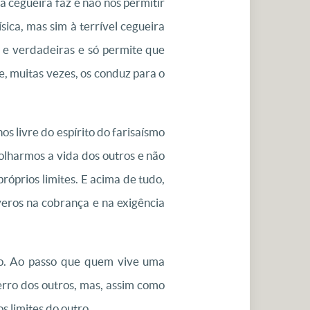
 cegueira faz é não nos permitir
ica, mas sim à terrível cegueira
s e verdadeiras e só permite que
, muitas vezes, os conduz para o
s livre do espírito do farisaísmo
olharmos a vida dos outros e não
róprios limites. E acima de tudo,
eros na cobrança e na exigência
mo. Ao passo que quem vive uma
erro dos outros, mas, assim como
 limites do outro.