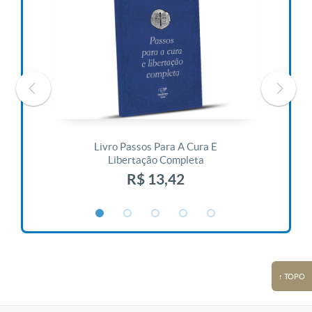
 Vida
Livro Passos Para A Cura E
Liv
Libertação Completa
R$ 13,42
↑ TOPO