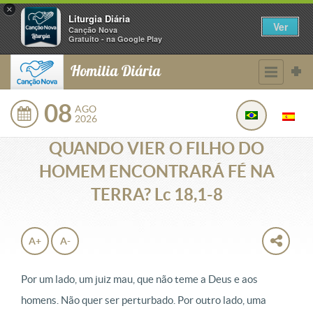
×
Liturgia Diária
Ver
Canção Nova
Gratuito - na Google Play
Homilia Diária
08
AGO
2026
QUANDO VIER O FILHO DO
HOMEM ENCONTRARÁ FÉ NA
TERRA? Lc 18,1-8
A+
A-
Por um lado, um juiz mau, que não teme a Deus e aos
homens. Não quer ser perturbado. Por outro lado, uma