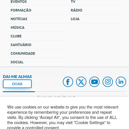
EVENTOS
TV
FORMAÇÃO
RÁDIO
NOTÍCIAS
LOJA
MÚSICA
CLUBE
SANTUÁRIO
COMUNIDADE
SOCIAL
DAI-ME ALMAS
DOAR
Fundação João Paulo II
We use cookies on our website to give you the most relevant
Pedido de Oração
experience by remembering your preferences and repeat
visits. By clicking “Accept All”, you consent to the use of ALL
Mapa do site
the cookies. However, you may visit "Cookie Settings" to
provide a controlled consent.