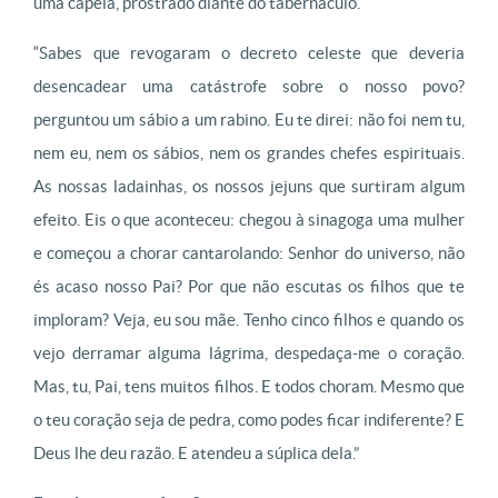
uma capela, prostrado diante do tabernáculo.
“Sabes que revogaram o decreto celeste que deveria
desencadear uma catástrofe sobre o nosso povo?
perguntou um sábio a um rabino. Eu te direi: não foi nem tu,
nem eu, nem os sábios, nem os grandes chefes espirituais.
As nossas ladainhas, os nossos jejuns que surtiram algum
efeito. Eis o que aconteceu: chegou à sinagoga uma mulher
e começou a chorar cantarolando: Senhor do universo, não
és acaso nosso Pai? Por que não escutas os filhos que te
imploram? Veja, eu sou mãe. Tenho cinco filhos e quando os
vejo derramar alguma lágrima, despedaça-me o coração.
Mas, tu, Pai, tens muitos filhos. E todos choram. Mesmo que
o teu coração seja de pedra, como podes ficar indiferente? E
Deus lhe deu razão. E atendeu a súplica dela.”