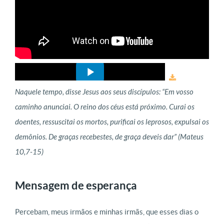
Naquele tempo, disse Jesus aos seus discípulos: “Em vosso
caminho anunciai. O reino dos céus está próximo. Curai os
doentes, ressuscitai os mortos, purificai os leprosos, expulsai os
demônios. De graças recebestes, de graça deveis dar” (Mateus
10,7-15)
Mensagem de esperança
Percebam, meus irmãos e minhas irmãs, que esses dias o