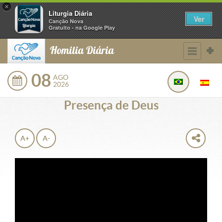
×
Liturgia Diária
Ver
Canção Nova
Gratuito - na Google Play
Homilia Diária
08
AGO
2026
Presença de Deus
A+
A-