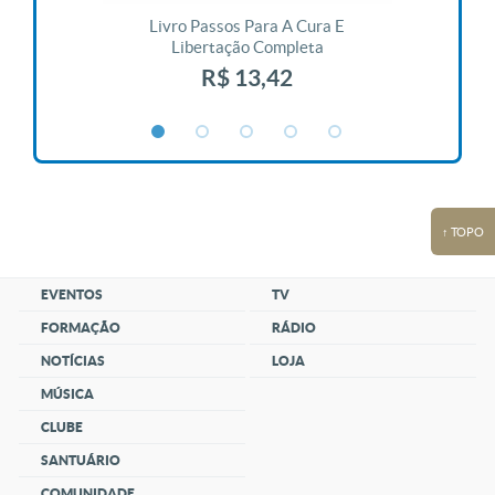
 Vida
Livro Passos Para A Cura E
Liv
Libertação Completa
R$ 13,42
↑ TOPO
EVENTOS
TV
FORMAÇÃO
RÁDIO
NOTÍCIAS
LOJA
MÚSICA
CLUBE
SANTUÁRIO
COMUNIDADE