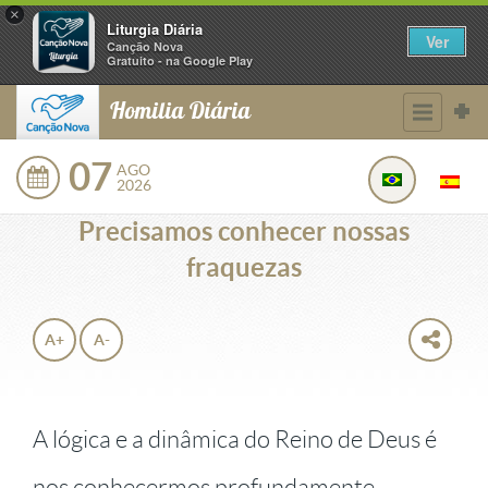
×
Liturgia Diária
Ver
Canção Nova
Gratuito - na Google Play
Homilia Diária
07
AGO
2026
Precisamos conhecer nossas
fraquezas
A+
A-
A lógica e a dinâmica do Reino de Deus é
nos conhecermos profundamente,