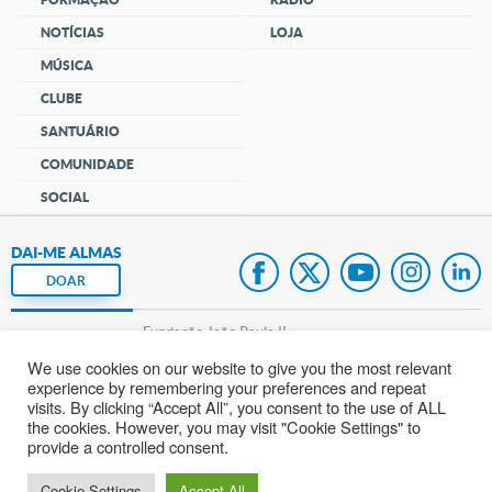
NOTÍCIAS
LOJA
MÚSICA
CLUBE
SANTUÁRIO
COMUNIDADE
SOCIAL
DAI-ME ALMAS
DOAR
Fundação João Paulo II
We use cookies on our website to give you the most relevant
Pedido de Oração
experience by remembering your preferences and repeat
visits. By clicking “Accept All”, you consent to the use of ALL
Mapa do site
the cookies. However, you may visit "Cookie Settings" to
provide a controlled consent.
Internacional
Cookie Settings
Accept All