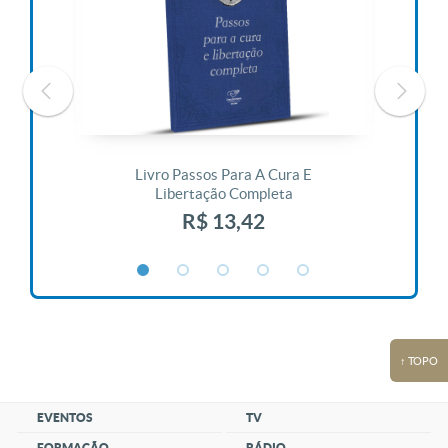
 Vida
Livro Passos Para A Cura E
Liv
Libertação Completa
R$ 13,42
↑ TOPO
EVENTOS
TV
FORMAÇÃO
RÁDIO