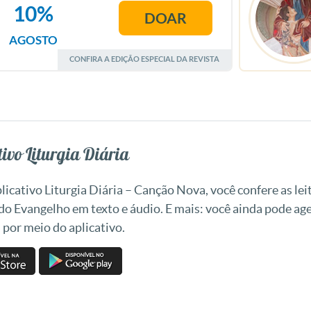
10%
DOAR
AGOSTO
CONFIRA A EDIÇÃO ESPECIAL DA REVISTA
ivo Liturgia Diária
icativo Liturgia Diária – Canção Nova, você confere as leit
 do Evangelho em texto e áudio. E mais: você ainda pode a
 por meio do aplicativo.