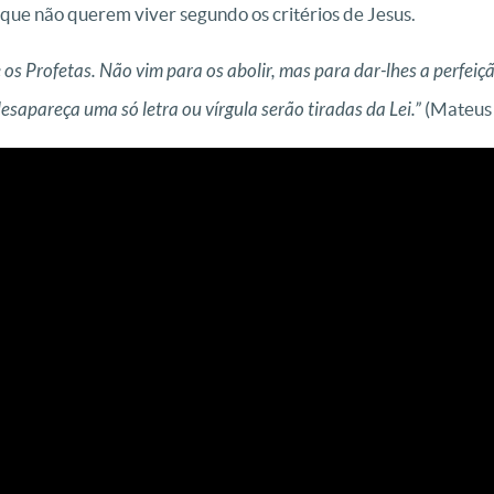
ue não querem viver segundo os critérios de Jesus.
e os Profetas. Não vim para os abolir, mas para dar-lhes a perfeiç
esapareça uma só letra ou vírgula serão tiradas da Lei.”
(Mateus 