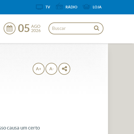
TV
RÁDIO
LOJA
05
AGO
2026
A+
A-
isso causa um certo