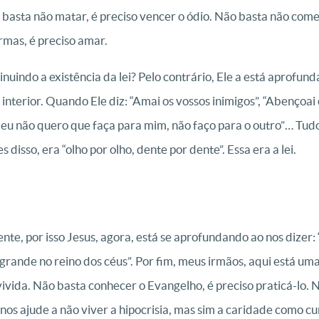
asta não matar, é preciso vencer o ódio. Não basta não comete
rmas, é preciso amar.
nuindo a existência da lei? Pelo contrário, Ele a está aprofun
 interior. Quando Ele diz: “Amai os vossos inimigos”, “Abençoa
 eu não quero que faça para mim, não faço para o outro”… Tudo 
 disso, era “olho por olho, dente por dente”. Essa era a lei.
nte, por isso Jesus, agora, está se aprofundando ao nos dizer:
nde no reino dos céus”. Por fim, meus irmãos, aqui está uma g
é vivida. Não basta conhecer o Evangelho, é preciso praticá-lo. 
nos ajude a não viver a hipocrisia, mas sim a caridade como c