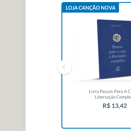
LOJA CANÇÃO NOVA
Livro O Padre: A História De Vida
Livro Passos Para A C
De Jonas Abib
Libertação Comple
R$ 42,41
R$ 13,42