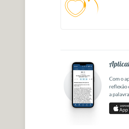
Aplicat
Com o apl
reflexão
a palavra