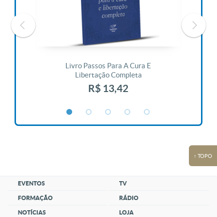
 Vida
Livro Passos Para A Cura E
Liv
Libertação Completa
R$ 13,42
↑ TOPO
EVENTOS
TV
FORMAÇÃO
RÁDIO
NOTÍCIAS
LOJA