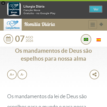
×
Liturgia Diária
Ver
Canção Nova
Gratuito - na Google Play
Homilia Diária
07
AGO
2026
Os mandamentos de Deus são
espelhos para nossa alma
A+
A-
Os mandamentos da lei de Deus são
espelhos para o mundo e para nossa