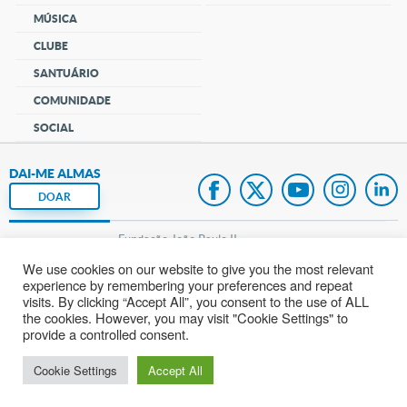
MÚSICA
CLUBE
SANTUÁRIO
COMUNIDADE
SOCIAL
DAI-ME ALMAS
DOAR
Fundação João Paulo II
We use cookies on our website to give you the most relevant
Pedido de Oração
experience by remembering your preferences and repeat
visits. By clicking “Accept All”, you consent to the use of ALL
Mapa do site
the cookies. However, you may visit "Cookie Settings" to
provide a controlled consent.
Internacional
Cookie Settings
Accept All
© 2002 – 2026
Todos os direitos reservados.
cancaonova.com