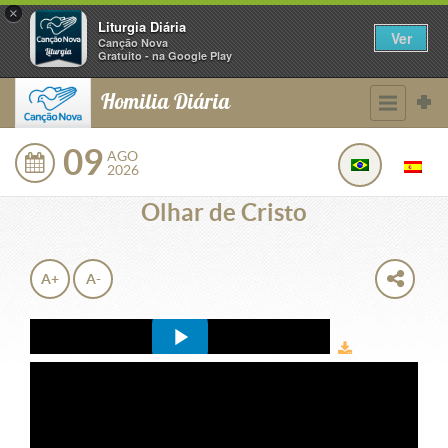
×
Liturgia Diária
Ver
Canção Nova
Gratuito - na Google Play
Homilia Diária
09
AGO
2026
Olhar de Cristo
A+
A-