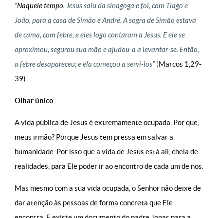
“Naquele tempo,
Jesus saiu da sinagoga e foi, com Tiago e
João, para a casa de Simão e André. A sogra de Simão estava
de cama, com febre, e eles logo contaram a Jesus. E ele se
aproximou, segurou sua mão e ajudou-a a levantar-se. Então,
a febre desapareceu; e ela começou a servi-los”
(
Marcos 1,29-
39)
O
lhar único
A vida pública de Jesus é extremamente ocupada. Por que,
meus irmão? Porque Jesus tem pressa em salvar a
humanidade. Por isso que a vida de Jesus está ali, cheia de
realidades, para Ele poder ir ao encontro de cada um de nos.
Mas mesmo com a sua vida ocupada, o Senhor não deixe de
dar atenção às pessoas de forma concreta que Ele
encontra. E existe um documento do padre Jonas para a