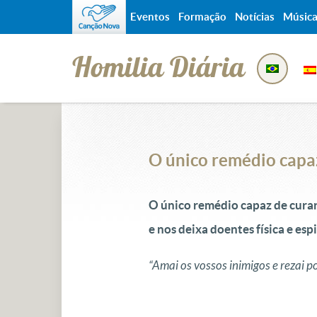
Eventos
Formação
Notícias
Músic
Homilia Diária
O único remédio capaz
O único remédio capaz de curar 
e nos deixa doentes física e es
“Amai os vossos inimigos e rezai 