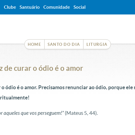
a
Clube
Santuário
Comunidade
Social
HOME
SANTO DO DIA
LITURGIA
 de curar o ódio é o amor
o ódio é o amor. Precisamos renunciar ao ódio, porque ele 
piritualmente!
por aqueles que vos perseguem!”
(Mateus 5, 44).