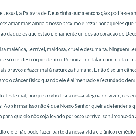
e Jesus], a Palavra de Deus tinha outra entonação: podia-se am
os amar mais ainda o nosso próximo e rezar por aqueles que 
ação daqueles que estão plenamente unidos ao coração de Deus
isa maléfica, terrível, maldosa, cruel e desumana. Ninguém te
o e só nos destrói por dentro. Permita-me falar com muita clar
mais bravos a fazer mal à natureza humana. E não é só um cânce
esmo o câncer físico quando ele é alimentado e fecundado dent
deste mal, porque o ódio tira a nossa alegria de viver, nos en
as. Ao afirmar isso não é que Nosso Senhor queira defender a
 para que ele não seja levado por esse terrível sentimento da
o e ele não pode fazer parte da nossa vida e o único remédio 