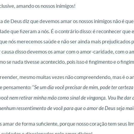
nclusive, amando os nossos inimigos!
a de Deus diz que devemos amar os nossos inimigos não é qu
e que fizeram a nós. É o contrário disso: é reconhecer que e
que nós merecemos saúde e não ser ainda mais prejudicados 
r causa disso devemos os amar com o amor-caridade, com o a
 se nada tivesse acontecido, pois isso é fingimento e o fingim
eender, mesmo muitas vezes não compreendendo, mas é o amo
te pensamento: “
Se um dia você precisar de mim, pode ter certeza
 você nem retirar minha mão como sinal de vingança. Vou lhe dar 
 nenhum ressentimento de você para que o amor de Deus seja mai
 amar de forma suficiente, porque nosso coração tem seus lim
 cuidados e direcionados pelo amor divino!