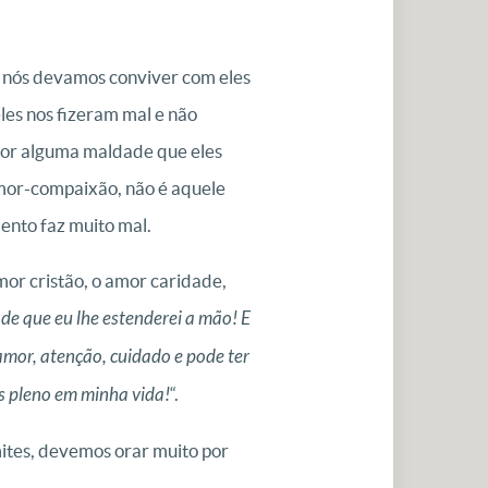
e nós devamos conviver com eles
les nos fizeram mal e não
por alguma maldade que eles
mor-compaixão, não é aquele
ento faz muito mal.
r cristão, o amor caridade,
 de que eu lhe estenderei a mão! E
amor, atenção, cuidado e pode ter
s pleno em minha vida!
“.
ites, devemos orar muito por