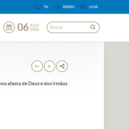
TV
RÁDIO
LOJA
06
AGO
2026
A+
A-
nos afasta de Deus e dos irmãos