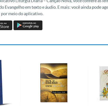
icativo Liturgia Diária – Canção Nova, você confere as leit
 do Evangelho em texto e áudio. E mais: você ainda pode a
 por meio do aplicativo.