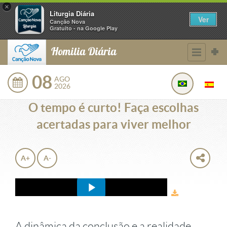
×
Liturgia Diária
Ver
Canção Nova
Gratuito - na Google Play
Homilia Diária
08
AGO
2026
O tempo é curto! Faça escolhas
acertadas para viver melhor
A+
A-
A dinâmica da conclusão e a realidade