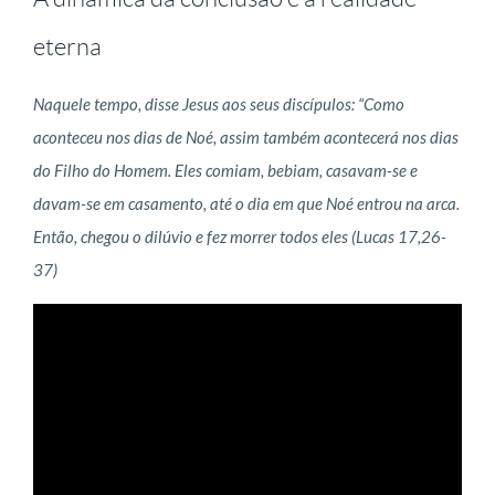
eterna
Naquele tempo, disse Jesus aos seus discípulos: “Como
aconteceu nos dias de Noé, assim também acontecerá nos dias
do Filho do Homem. Eles comiam, bebiam, casavam-se e
davam-se em casamento, até o dia em que Noé entrou na arca.
Então, chegou o dilúvio e fez morrer todos eles (Lucas 17,26-
37)