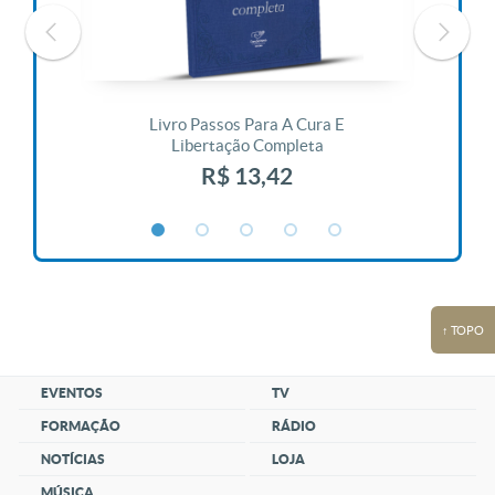
 Vida
Livro Passos Para A Cura E
Liv
Libertação Completa
R$ 13,42
↑ TOPO
EVENTOS
TV
FORMAÇÃO
RÁDIO
NOTÍCIAS
LOJA
MÚSICA