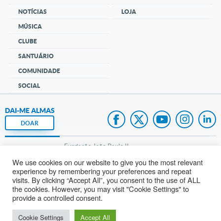
NOTÍCIAS
LOJA
MÚSICA
CLUBE
SANTUÁRIO
COMUNIDADE
SOCIAL
DAI-ME ALMAS
DOAR
Fundação João Paulo II
We use cookies on our website to give you the most relevant
Pedido de Oração
experience by remembering your preferences and repeat
visits. By clicking “Accept All”, you consent to the use of ALL
Mapa do site
the cookies. However, you may visit "Cookie Settings" to
provide a controlled consent.
Internacional
Cookie Settings
Accept All