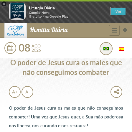
×
Liturgia Diária
Ver
Canção Nova
Gratuito - na Google Play
Homilia Diária
08
AGO
2026
O poder de Jesus cura os males que
não conseguimos combater
A+
A-
O poder de Jesus cura os males que não conseguimos
combater!
Uma vez que Jesus quer, a Sua mão poderosa
nos liberta, nos curando e nos restaura!