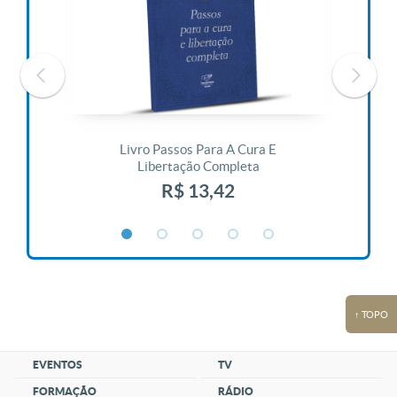
 Vida
Livro Passos Para A Cura E
Liv
Libertação Completa
R$ 13,42
↑ TOPO
EVENTOS
TV
FORMAÇÃO
RÁDIO