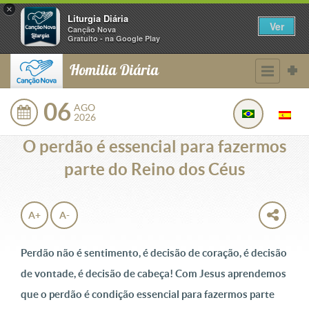
×
Liturgia Diária
Ver
Canção Nova
Gratuito - na Google Play
Homilia Diária
06
AGO
2026
O perdão é essencial para fazermos
parte do Reino dos Céus
A+
A-
Perdão não é sentimento, é decisão de coração, é decisão
de vontade, é decisão de cabeça! Com Jesus aprendemos
que o perdão é condição essencial para fazermos parte