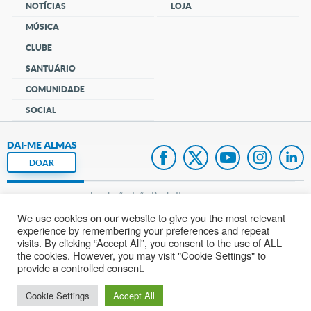
NOTÍCIAS
LOJA
MÚSICA
CLUBE
SANTUÁRIO
COMUNIDADE
SOCIAL
DAI-ME ALMAS
DOAR
Fundação João Paulo II
We use cookies on our website to give you the most relevant
Pedido de Oração
experience by remembering your preferences and repeat
visits. By clicking “Accept All”, you consent to the use of ALL
Mapa do site
the cookies. However, you may visit "Cookie Settings" to
provide a controlled consent.
Internacional
Cookie Settings
Accept All
© 2002 – 2026
Todos os direitos reservados.
cancaonova.com