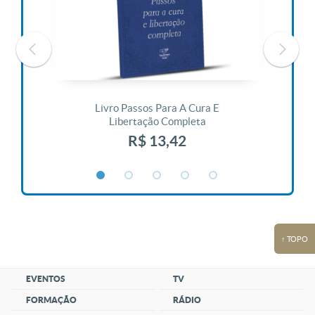
 Vida
Livro Passos Para A Cura E
Liv
Libertação Completa
R$ 13,42
↑ TOPO
EVENTOS
TV
FORMAÇÃO
RÁDIO