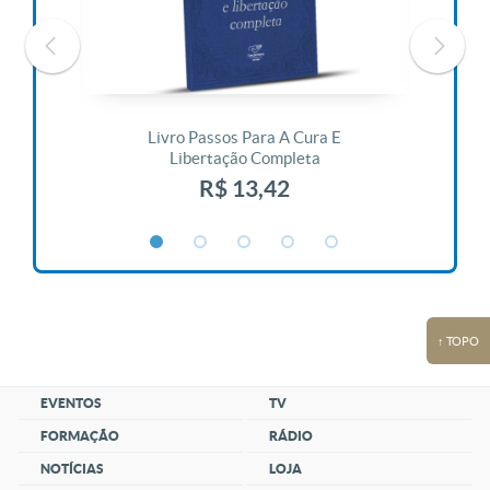
 Vida
Livro Passos Para A Cura E
Liv
Libertação Completa
R$ 13,42
↑ TOPO
EVENTOS
TV
FORMAÇÃO
RÁDIO
NOTÍCIAS
LOJA