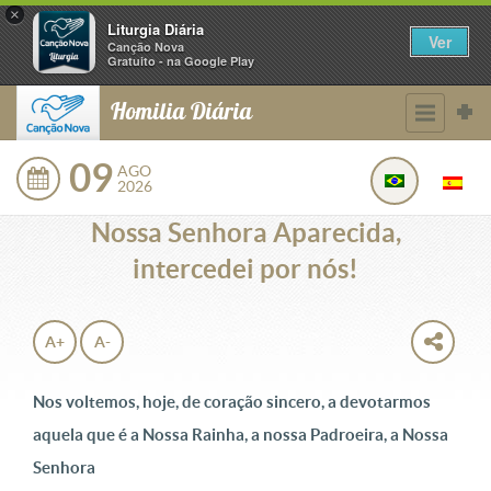
×
Liturgia Diária
Ver
Canção Nova
Gratuito - na Google Play
Homilia Diária
09
AGO
2026
Nossa Senhora Aparecida,
intercedei por nós!
A+
A-
Nos voltemos, hoje, de coração sincero, a devotarmos
aquela que é a Nossa Rainha, a nossa Padroeira, a Nossa
Senhora