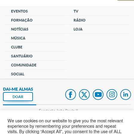
EVENTOS
TV
FORMAÇÃO
RÁDIO
NOTÍCIAS
LOJA
MÚSICA
CLUBE
SANTUÁRIO
COMUNIDADE
SOCIAL
DAI-ME ALMAS
DOAR
Fundação João Paulo II
We use cookies on our website to give you the most relevant
Pedido de Oração
experience by remembering your preferences and repeat
visits. By clicking “Accept All”, you consent to the use of ALL