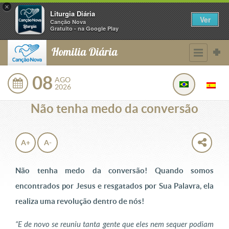
×
Liturgia Diária
Ver
Canção Nova
Gratuito - na Google Play
Homilia Diária
08
AGO
2026
Não tenha medo da conversão
A+
A-
Não tenha medo da conversão! Quando somos
encontrados por Jesus e resgatados por Sua Palavra, ela
realiza uma revolução dentro de nós!
“E de novo se reuniu tanta gente que eles nem sequer podiam