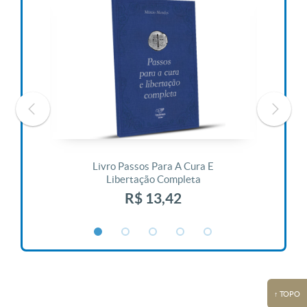
 Vida
Livro Passos Para A Cura E
Liv
Libertação Completa
R$ 13,42
↑ TOPO