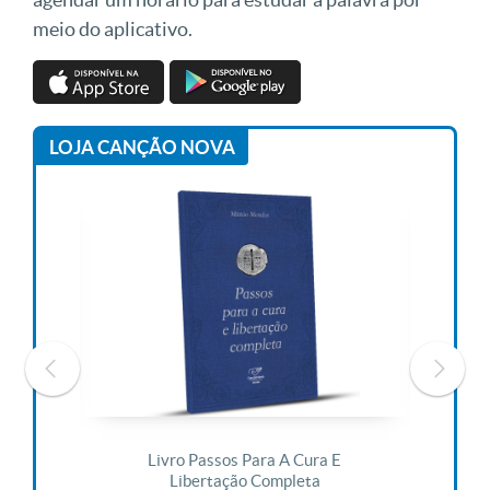
meio do aplicativo.
LOJA CANÇÃO NOVA
 Vida
Livro Passos Para A Cura E
Liv
Libertação Completa