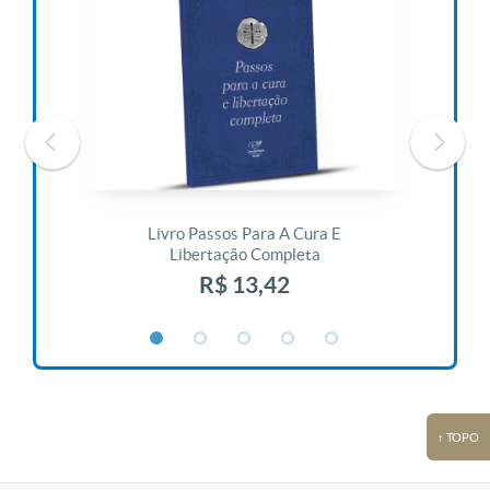
 Vida
Livro Passos Para A Cura E
Liv
Libertação Completa
R$ 13,42
↑ TOPO