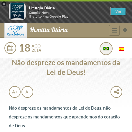
×
Liturgia Diária
Ver
Canção Nova
Gratuito - na Google Play
Homilia Diária
18
AGO
2014
Não despreze os mandamentos da
Lei de Deus!
A+
A-
Não despreze os mandamentos da Lei de Deus, não
despreze os mandamentos que aprendemos do coração
de Deus.