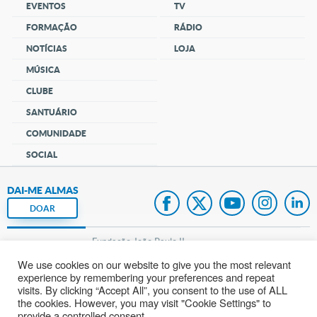
EVENTOS
TV
FORMAÇÃO
RÁDIO
NOTÍCIAS
LOJA
MÚSICA
CLUBE
SANTUÁRIO
COMUNIDADE
SOCIAL
DAI-ME ALMAS
DOAR
Fundação João Paulo II
We use cookies on our website to give you the most relevant
Pedido de Oração
experience by remembering your preferences and repeat
visits. By clicking “Accept All”, you consent to the use of ALL
Mapa do site
the cookies. However, you may visit "Cookie Settings" to
provide a controlled consent.