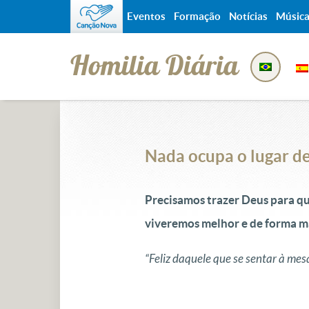
Eventos
Formação
Notícias
Músic
Homilia Diária
Nada ocupa o lugar d
Precisamos trazer Deus para qu
viveremos melhor e de forma m
“Feliz daquele que se sentar à me