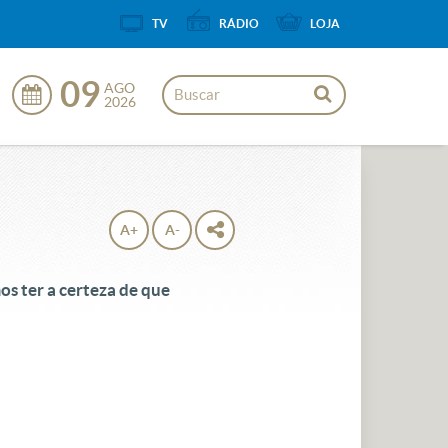
TV
RÁDIO
LOJA
09
AGO
2026
A+
A-
s ter a certeza de que