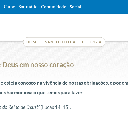
a
Clube
Santuário
Comunidade
Social
HOME
SANTO DO DIA
LITURGIA
e Deus em nosso coração
e esteja conosco na vivência de nossas obrigações, e podemo
ais harmoniosa o que temos para fazer
sa do Reino de Deus!”
(Lucas 14, 15).