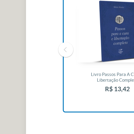
Livro O Padre: A História De Vida
Livro Passos Para A C
De Jonas Abib
Libertação Comple
R$ 42,41
R$ 13,42