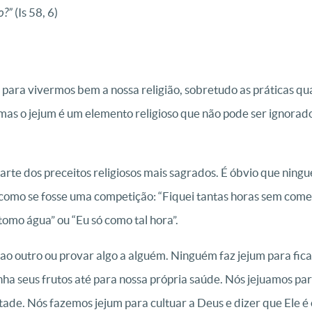
o?”
(Is 58, 6)
ra vivermos bem a nossa religião, sobretudo as práticas quar
 mas o jejum é um elemento religioso que não pode ser ignorad
 parte dos preceitos religiosos mais sagrados. É óbvio que ning
 como se fosse uma competição: “Fiquei tantas horas sem comer!
tomo água” ou “Eu só como tal hora”.
ao outro ou provar algo a alguém. Ninguém faz jejum para fic
nha seus frutos até para nossa própria saúde. Nós jejuamos par
tade. Nós fazemos jejum para cultuar a Deus e dizer que Ele é