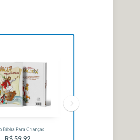
o Bíblia Para Crianças
Livro 30 Minutos Para Mudar O
Seu Dia
R$ 59,92