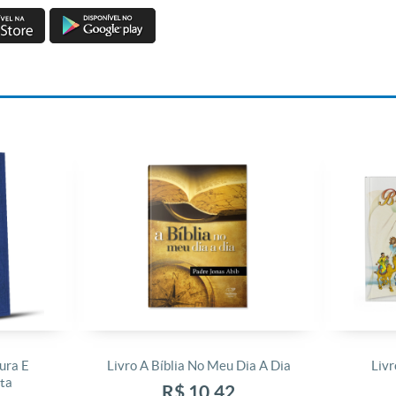
ura E
Livro A Bíblia No Meu Dia A Dia
Livr
ta
R$ 10,42