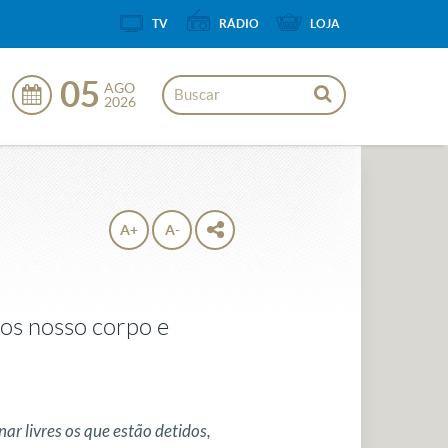
TV
RÁDIO
LOJA
05
AGO
2026
A+
A-
mos nosso corpo e
nar livres os que estão detidos,