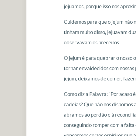
jejuamos, porque isso nos aproxi
Cuidemos para que o jejum não no
tinham muito disso, jejuavam dua
observavam os preceitos.
O jejum é para quebrar o nosso o
tornar envaidecidos com nossas p
jejum, deixamos de comer, faze
Como diz a Palavra: “Por acaso 
cadeias? Que não nos dispomos a
abramos ao perdão e à reconcili
conseguindo romper com a falta d
vencermos certos espíritos que 