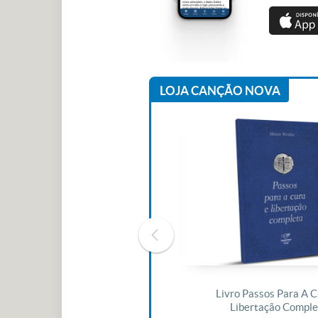
LOJA CANÇÃO NOVA
Livro O Padre: A História De Vida
Livro Passos Para A C
De Jonas Abib
Libertação Comple