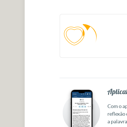
Aplicat
Com o apl
reflexão
a palavra