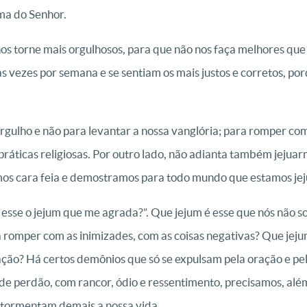
ma do Senhor.
s torne mais orgulhosos, para que não nos faça melhores que os
s vezes por semana e se sentiam os mais justos e corretos, po
rgulho e não para levantar a nossa vanglória; para romper co
ráticas religiosas. Por outro lado, não adianta também jejuar
mos cara feia e demostramos para todo mundo que estamos je
é esse o jejum que me agrada?”. Que jejum é esse que nós não
 romper com as inimizades, com as coisas negativas? Que jeju
ação? Há certos demônios que só se expulsam pela oração e pel
e perdão, com rancor, ódio e ressentimento, precisamos, além 
atormentam demais a nossa vida.