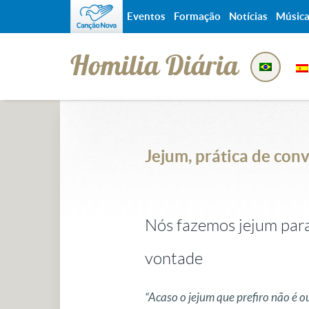
Eventos
Formação
Notícias
Músic
Homilia Diária
Jejum, prática de con
Nós fazemos jejum para
vontade
“Acaso o jejum que prefiro não é ou