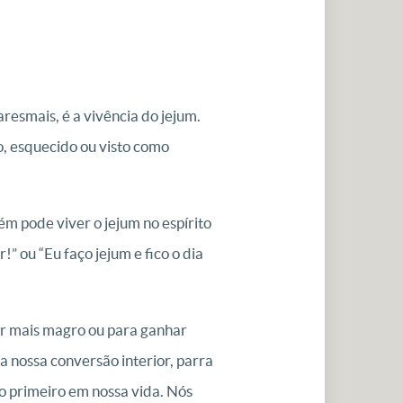
esmais, é a vivência do jejum.
o, esquecido ou visto como
uém pode viver o jejum no espírito
” ou “Eu faço jejum e fico o dia
ar mais magro ou para ganhar
a nossa conversão interior, parra
 o primeiro em nossa vida. Nós