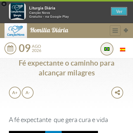
×
Liturgia Diária
Ver
Canção Nova
Gratuito - na Google Play
Homilia Diária
09
AGO
2026
Fé expectante o caminho para
alcançar milagres
A+
A-
A fé expectante que gera cura e vida