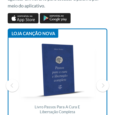
meio do aplicativo.
LOJA CANÇÃO NOVA
 Vida
Livro Passos Para A Cura E
Liv
Libertação Completa