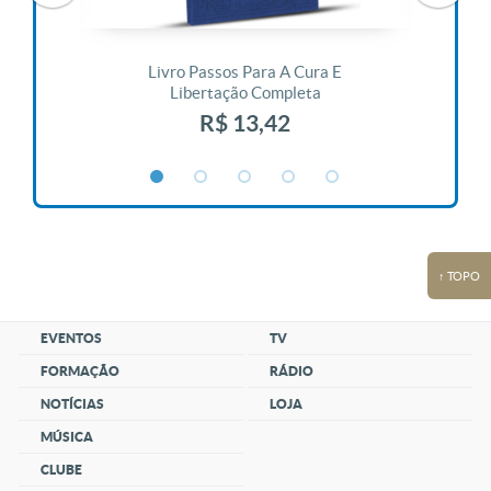
 Vida
Livro Passos Para A Cura E
Liv
Libertação Completa
R$ 13,42
↑ TOPO
EVENTOS
TV
FORMAÇÃO
RÁDIO
NOTÍCIAS
LOJA
MÚSICA
CLUBE