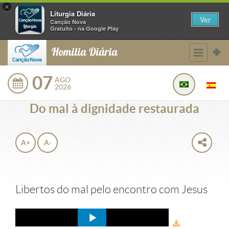
×
Liturgia Diária
Ver
Canção Nova
Gratuito - na Google Play
Homilia Diária
07
AGO
2026
Do mal à dignidade restaurada
A+
A-
Libertos do mal pelo encontro com Jesus