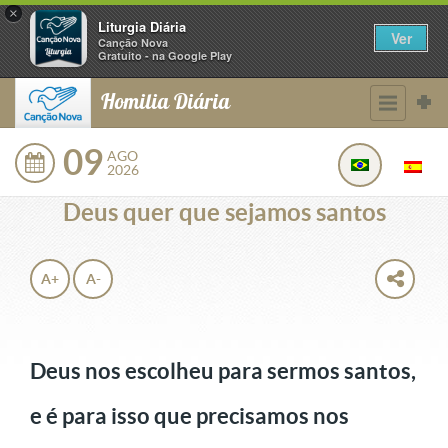
×
Liturgia Diária
Ver
Canção Nova
Gratuito - na Google Play
Homilia Diária
09
AGO
2026
Deus quer que sejamos santos
A+
A-
Deus nos escolheu para sermos santos,
e é para isso que precisamos nos