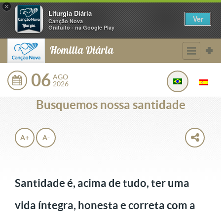
×
Liturgia Diária
Ver
Canção Nova
Gratuito - na Google Play
Homilia Diária
06
AGO
2026
Busquemos nossa santidade
A+
A-
Santidade é, acima de tudo, ter uma
vida íntegra, honesta e correta com a