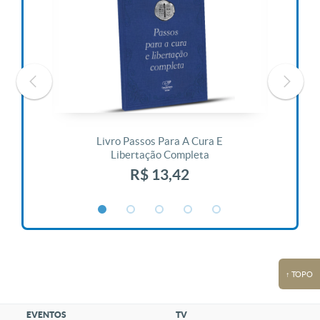
 Vida
Livro Passos Para A Cura E
Liv
Libertação Completa
R$ 13,42
↑ TOPO
EVENTOS
TV