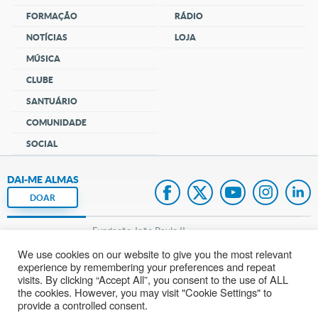
FORMAÇÃO
RÁDIO
NOTÍCIAS
LOJA
MÚSICA
CLUBE
SANTUÁRIO
COMUNIDADE
SOCIAL
DAI-ME ALMAS
DOAR
Fundação João Paulo II
We use cookies on our website to give you the most relevant
Pedido de Oração
experience by remembering your preferences and repeat
visits. By clicking “Accept All”, you consent to the use of ALL
Mapa do site
the cookies. However, you may visit "Cookie Settings" to
provide a controlled consent.