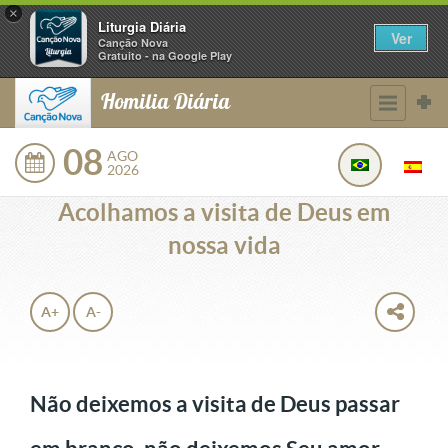
×
Liturgia Diária
Ver
Canção Nova
Gratuito - na Google Play
Homilia Diária
08
AGO
2026
Acolhamos a visita de Deus em
nossa vida
A+
A-
Não deixemos a visita de Deus passar