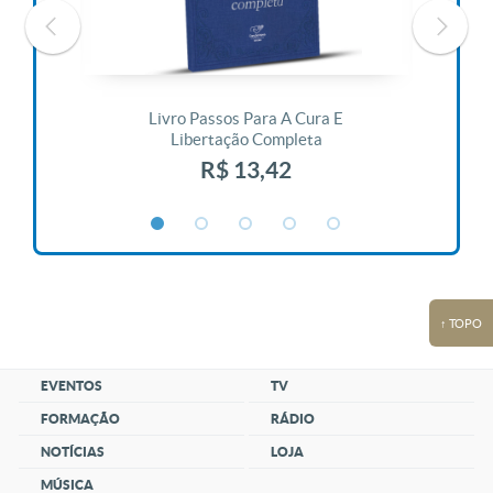
 Vida
Livro Passos Para A Cura E
Liv
Libertação Completa
R$ 13,42
↑ TOPO
EVENTOS
TV
FORMAÇÃO
RÁDIO
NOTÍCIAS
LOJA
MÚSICA