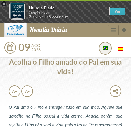
×
Liturgia Diária
Ver
Canção Nova
Gratuito - na Google Play
Homilia Diária
09
AGO
2026
Acolha o Filho amado do Pai em sua
vida!
A+
A-
O Pai ama o Filho e entregou tudo em sua mão. Aquele que
acredita no Filho possui a vida eterna. Aquele, porém, que
rejeita o Filho não verá a vida, pois a ira de Deus permanecerá