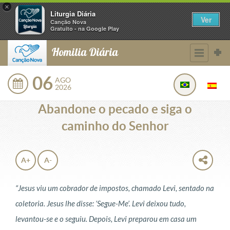
×
Liturgia Diária
Ver
Canção Nova
Gratuito - na Google Play
Homilia Diária
06
AGO
2026
Abandone o pecado e siga o
caminho do Senhor
A+
A-
“Jesus viu um cobrador de impostos, chamado Levi, sentado na
coletoria. Jesus lhe disse: ‘Segue-Me’. Levi deixou tudo,
levantou-se e o seguiu. Depois, Levi preparou em casa um