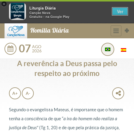
×
Liturgia Diária
Ver
Canção Nova
Gratuito - na Google Play
Homilia Diária
07
AGO
2026
A reverência a Deus passa pelo
respeito ao próximo
A+
A-
Segundo o evangelista Mateus, é importante que o homem
tenha a consciência de que “
a ira do homem não realiza a
justiça de Deus
” (Tg 1, 20) e de que pela prática da justiça,