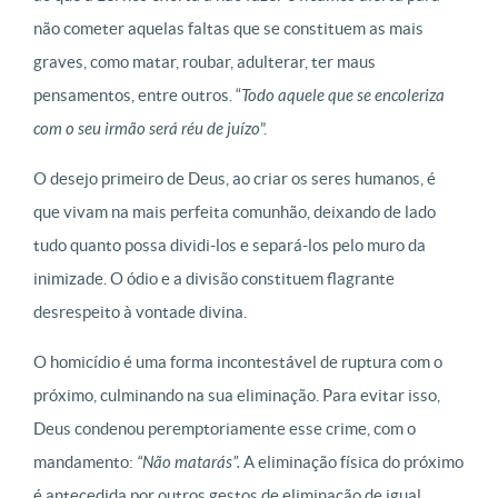
não cometer aquelas faltas que se constituem as mais
graves, como matar, roubar, adulterar, ter maus
pensamentos, entre outros. “
Todo aquele que se encoleriza
com o seu irmão será réu de juízo
”.
O desejo primeiro de Deus, ao criar os seres humanos, é
que vivam na mais perfeita comunhão, deixando de lado
tudo quanto possa dividi-los e separá-los pelo muro da
inimizade. O ódio e a divisão constituem flagrante
desrespeito à vontade divina.
O homicídio é uma forma incontestável de ruptura com o
próximo, culminando na sua eliminação. Para evitar isso,
Deus condenou peremptoriamente esse crime, com o
mandamento:
“Não matarás”.
A eliminação física do próximo
é antecedida por outros gestos de eliminação de igual