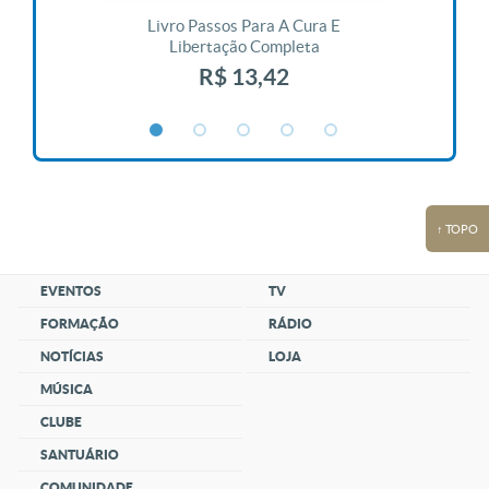
 Vida
Livro Passos Para A Cura E
Liv
Libertação Completa
R$ 13,42
↑ TOPO
EVENTOS
TV
FORMAÇÃO
RÁDIO
NOTÍCIAS
LOJA
MÚSICA
CLUBE
SANTUÁRIO
COMUNIDADE