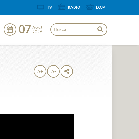
TV
RÁDIO
LOJA
07
AGO
2026
A+
A-