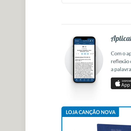
Aplicat
Com o apl
reflexão
a palavra
LOJA CANÇÃO NOVA