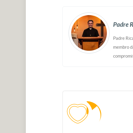
Padre R
Padre Rica
membro da
compromis