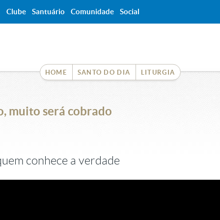
a
Clube
Santuário
Comunidade
Social
HOME
SANTO DO DIA
LITURGIA
o, muito será cobrado
 quem conhece a verdade