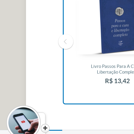
Livro O Padre: A História De Vida
Livro Passos Para A C
De Jonas Abib
Libertação Comple
R$ 42,41
R$ 13,42