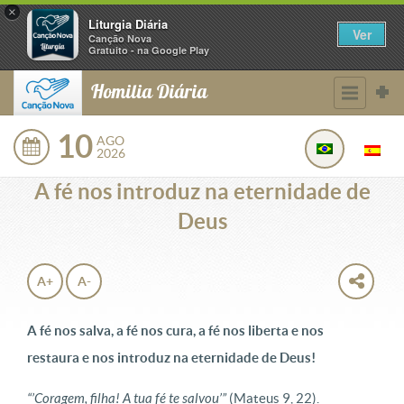
×
Liturgia Diária
Ver
Canção Nova
Gratuito - na Google Play
Homilia Diária
10
AGO
2026
A fé nos introduz na eternidade de
Deus
A+
A-
A fé nos salva, a fé nos cura, a fé nos liberta e nos
restaura e nos introduz na eternidade de Deus!
“’
Coragem, filha! A tua fé te salvou’”
(Mateus 9, 22).