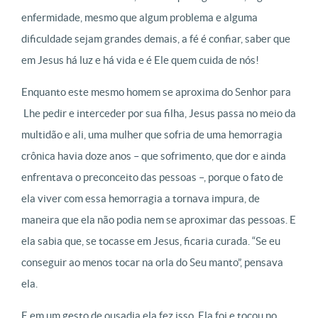
enfermidade, mesmo que algum problema e alguma
dificuldade sejam grandes demais, a fé é confiar, saber que
em Jesus há luz e há vida e é Ele quem cuida de nós!
Enquanto este mesmo homem se aproxima do Senhor para
Lhe pedir e interceder por sua filha, Jesus passa no meio da
multidão e ali, uma mulher que sofria de uma hemorragia
crônica havia doze anos – que sofrimento, que dor e ainda
enfrentava o preconceito das pessoas –, porque o fato de
ela viver com essa hemorragia a tornava impura, de
maneira que ela não podia nem se aproximar das pessoas. E
ela sabia que, se tocasse em Jesus, ficaria curada. “Se eu
conseguir ao menos tocar na orla do Seu manto”, pensava
ela.
E em um gesto de ousadia ela fez isso. Ela foi e tocou no