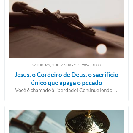
SATURDAY, 3
DE
JANUARY
DE
2026, 0H00
Jesus, o Cordeiro de Deus, o sacrifício
único que apaga o pecado
Você é chamado à liberdade! Continue lendo →