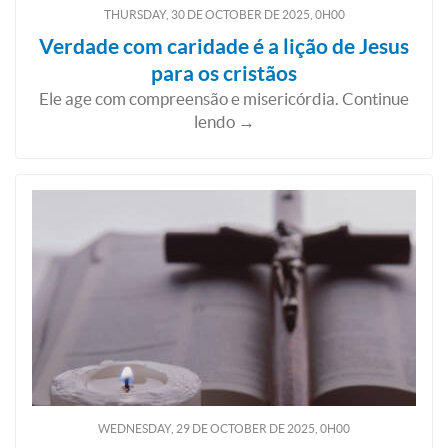
THURSDAY, 30
DE
OCTOBER
DE
2025, 0H00
Verdade com caridade é a lição de Jesus
para os cristãos
Ele age com compreensão e misericórdia. Continue
lendo →
WEDNESDAY, 29
DE
OCTOBER
DE
2025, 0H00