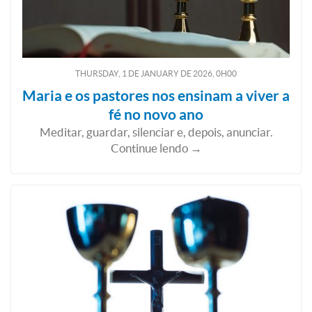
THURSDAY, 1
DE
JANUARY
DE
2026, 0H00
Maria e os pastores nos ensinam a viver a
fé no novo ano
Meditar, guardar, silenciar e, depois, anunciar.
Continue lendo →