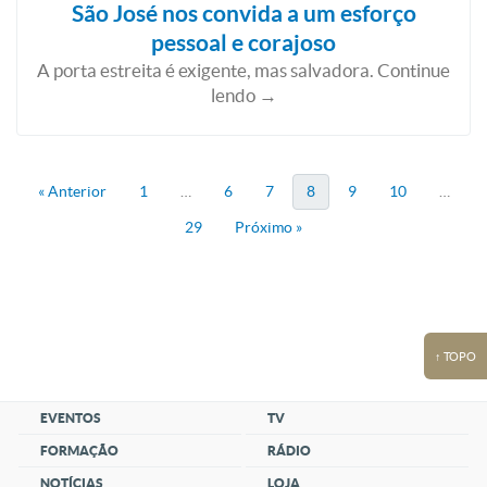
São José nos convida a um esforço
pessoal e corajoso
A porta estreita é exigente, mas salvadora. Continue
lendo →
« Anterior
1
…
6
7
8
9
10
…
29
Próximo »
↑ TOPO
EVENTOS
TV
FORMAÇÃO
RÁDIO
NOTÍCIAS
LOJA