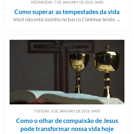
WEDNESDAY, 7
DE
JANUARY
DE
2026, 0H00
Como superar as tempestades da vida
Você não está sozinho no barco Continue lendo →
TUESDAY, 6
DE
JANUARY
DE
2026, 0H00
Como o olhar de compaixão de Jesus
pode transformar nossa vida hoje