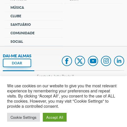
MÚSICA
CLUBE
SANTUÁRIO
COMUNIDADE
SOCIAL
DAI-ME ALMAS
DOAR
Fundação João Paulo II
We use cookies on our website to give you the most relevant
Pedido de Oração
experience by remembering your preferences and repeat
visits. By clicking “Accept All”, you consent to the use of ALL
Mapa do site
the cookies. However, you may visit "Cookie Settings" to
provide a controlled consent.
Internacional
Cookie Settings
Accept All
© 2002 – 2026
Todos os direitos reservados.
cancaonova.com