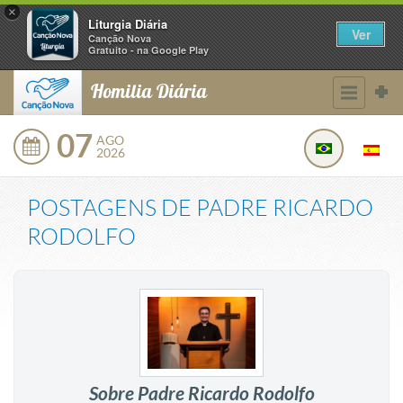
×
Liturgia Diária
Ver
Canção Nova
Gratuito - na Google Play
Homilia Diária
07
AGO
2026
POSTAGENS DE
PADRE RICARDO
RODOLFO
Sobre Padre Ricardo Rodolfo