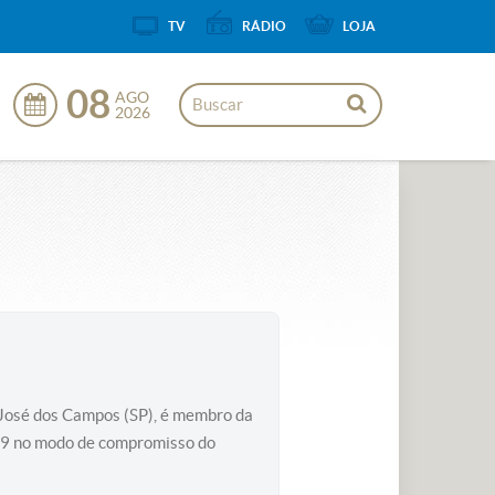
TV
RÁDIO
LOJA
08
AGO
2026
o José dos Campos (SP), é membro da
09 no modo de compromisso do