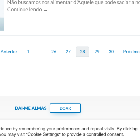
Não buscamos nos alimentar d'Aquele que pode saciar a no
Continue lendo →
 Anterior
1
…
26
27
28
29
30
Próximo
DAI-ME ALMAS
DOAR
ience by remembering your preferences and repeat visits. By clicking
Fundação João Paulo II
Pedido de Oração
Ma
ou may visit "Cookie Settings" to provide a controlled consent.