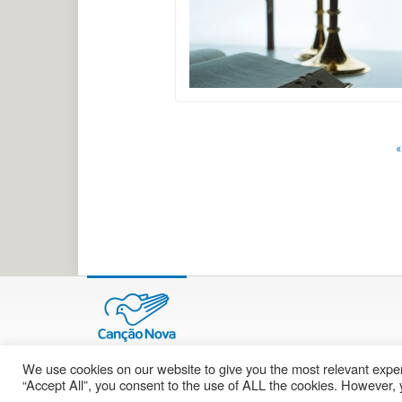
«
We use cookies on our website to give you the most relevant exper
© 2002 – 2026
cancaonova.com
Todos os direitos reservados.
“Accept All”, you consent to the use of ALL the cookies. However, y