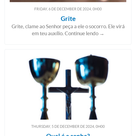
FRIDAY, 6
DE
DECEMBER
DE
2024, 0H00
Grite
Grite, clame ao Senhor peça a ele o socorro. Ele virá
em teu auxílio. Continue lendo →
THURSDAY, 5
DE
DECEMBER
DE
2024, 0H00