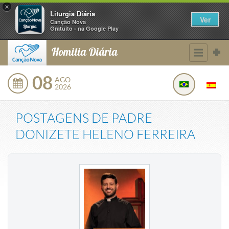
×
Liturgia Diária
Ver
Canção Nova
Gratuito - na Google Play
Homilia Diária
08
AGO
2026
POSTAGENS DE
PADRE
DONIZETE HELENO FERREIRA