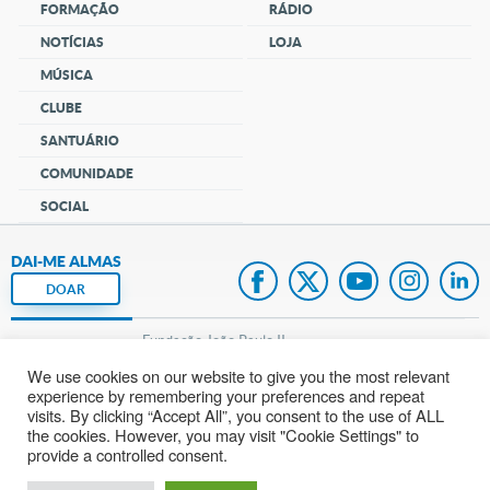
FORMAÇÃO
RÁDIO
NOTÍCIAS
LOJA
MÚSICA
CLUBE
SANTUÁRIO
COMUNIDADE
SOCIAL
DAI-ME ALMAS
DOAR
Fundação João Paulo II
We use cookies on our website to give you the most relevant
Pedido de Oração
experience by remembering your preferences and repeat
visits. By clicking “Accept All”, you consent to the use of ALL
Mapa do site
the cookies. However, you may visit "Cookie Settings" to
provide a controlled consent.
Internacional