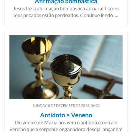
Afirmação bombástica
Jesus faz a afirmação bombástica ao paralítico: os
teus pecados estão perdoados. Continue lendo →
SUNDAY, 8
DE
DECEMBER
DE
2024, 0H00
Antídoto × Veneno
Do ventre de Maria nos vem o antídoto contra o
veneno que a serpente enganadora deseja lançar em