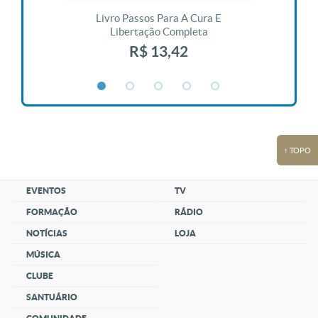
 Vida
Livro Passos Para A Cura E
Liv
Libertação Completa
R$ 13,42
↑ TOPO
EVENTOS
TV
FORMAÇÃO
RÁDIO
NOTÍCIAS
LOJA
MÚSICA
CLUBE
SANTUÁRIO