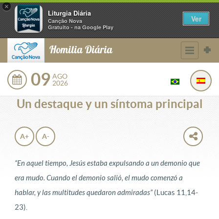
×
Liturgia Diária
Ver
Canção Nova
Gratuito - na Google Play
Homilia Diária
09
AGO
2026
Un destaque y un síntoma principal
A+
A-
“En aquel tiempo, Jesús estaba expulsando a un demonio que
era mudo. Cuando el demonio salió, el mudo comenzó a
hablar, y las multitudes quedaron admiradas”
(Lucas 11,14-
23).