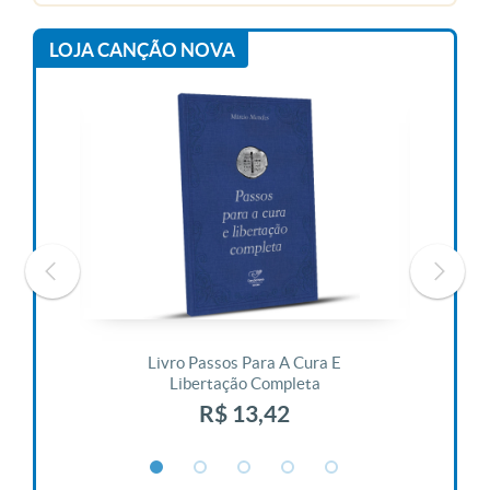
LOJA CANÇÃO NOVA
 Vida
Livro Passos Para A Cura E
Liv
Libertação Completa
R$ 13,42