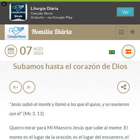
×
Liturgia Diária
Ver
Canção Nova
Gratuito - na Google Play
Homilia Diária
07
AGO
2026
Subamos hasta el corazón de Dios
A+
A-
“Jesús subió al monte y llamó a los que él quiso, y se reunieron
con él”
(Mc 3, 13).
Quiero mirar para Mi Maestro Jesús que sobe al monte. El
monte es el lugar de la oración, es el lugar del encuentro, el