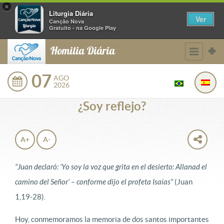
×
Liturgia Diária
Ver
Canção Nova
Gratuito - na Google Play
Homilia Diária
07
AGO
2026
¿Soy reflejo?
A+
A-
“Juan declaró: ‘Yo soy la voz que grita en el desierto: Allanad el
camino del Señor’ – conforme dijo el profeta Isaías”
(Juan
1,19-28).
Hoy, conmemoramos la memoria de dos santos importantes