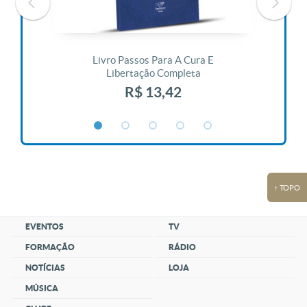
 Vida
Livro Passos Para A Cura E
Liv
Libertação Completa
R$ 13,42
↑ TOPO
EVENTOS
TV
FORMAÇÃO
RÁDIO
NOTÍCIAS
LOJA
MÚSICA