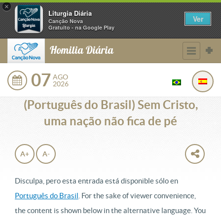
×
Liturgia Diária
Ver
Canção Nova
Gratuito - na Google Play
Homilia Diária
07
AGO
2026
(Português do Brasil) Sem Cristo,
uma nação não fica de pé
A+
A-
Disculpa, pero esta entrada está disponible sólo en
Português do Brasil
. For the sake of viewer convenience,
the content is shown below in the alternative language. You