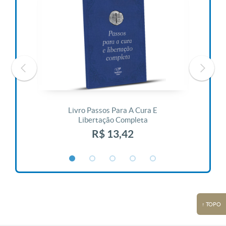
 Vida
Livro Passos Para A Cura E
Liv
Libertação Completa
R$ 13,42
↑ TOPO