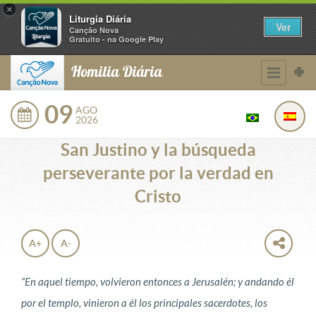
×
Liturgia Diária
Ver
Canção Nova
Gratuito - na Google Play
Homilia Diária
09
AGO
2026
San Justino y la búsqueda
perseverante por la verdad en
Cristo
A+
A-
“En aquel tiempo, volvieron entonces a Jerusalén; y andando él
por el templo, vinieron a él los principales sacerdotes, los