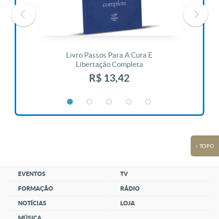
 Vida
Livro Passos Para A Cura E
Liv
Libertação Completa
R$ 13,42
↑ TOPO
EVENTOS
TV
FORMAÇÃO
RÁDIO
NOTÍCIAS
LOJA
MÚSICA