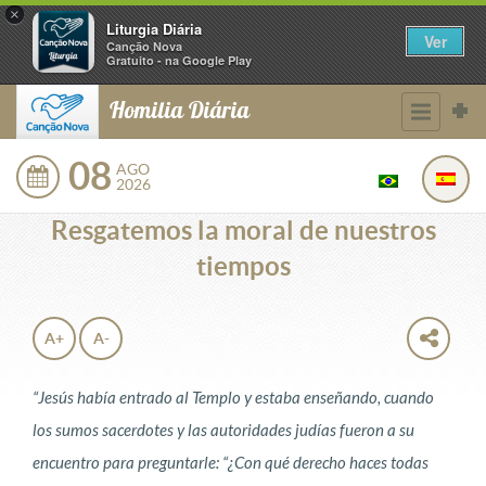
×
Liturgia Diária
Ver
Canção Nova
Gratuito - na Google Play
Homilia Diária
08
AGO
2026
Resgatemos la moral de nuestros
tiempos
A+
A-
“Jesús había entrado al Templo y estaba enseñando, cuando
los sumos sacerdotes y las autoridades judías fueron a su
encuentro para preguntarle: “¿Con qué derecho haces todas