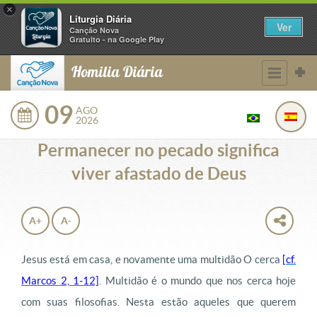
×
Liturgia Diária
Ver
Canção Nova
Gratuito - na Google Play
Homilia Diária
09
AGO
2026
Permanecer no pecado significa
viver afastado de Deus
A+
A-
Jesus está em casa, e novamente uma multidão O cerca
[cf.
Marcos 2, 1-12]
. Multidão é o mundo que nos cerca hoje
com suas filosofias. Nesta estão aqueles que querem